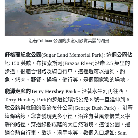
沿著Cullinan 公園的步道可欣賞美麗的湖景
舒格蘭紀念公園
(Sugar Land Memorial Park): 這個公園佔
地 150 英畝，布拉索斯河(Brazos River)沿岸 2.5 英里的
步道，很適合慢跑及騎自行車，這裡還可以遛狗、釣
魚、烤肉、野餐、操場、健行等，是個闔家歡的場地。
能源走廊的
Terry Hershey Park
– 沿著水牛河再往西，
Terry Hershey Park的步道從環城公路 8 號一直延伸到 6
號公路與寬闊的喬治布什公園(George Bush Park)。 沿著
這條路線，您會發現更多小徑，沿途有著風景優美又寧
靜的路徑，穿過綠樹成蔭的大自然環境。這個公園，還
適合騎自行車、散步、滑旱冰等。數個入口處如: Sam