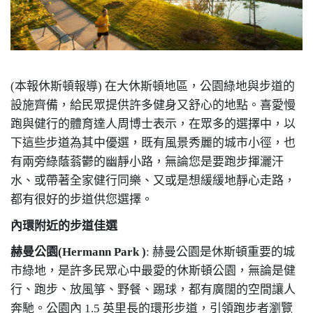
(本報休斯頓報導) 在大休斯頓地區，公園綠地與步道的
設施齊備，給民眾提供許多健身又舒心的地點。喜愛慢
跑與健行的體育達人周博士表示，在眾多的選擇中，以
下這些步道為其中優選，既有風景秀麗的城市小徑，也
有兩旁綠蔭蓊鬱的幽靜小路，無論您是要跑步揮灑汗
水、或帶著全家健行同樂、又或是想緩緩地靜心走路，
都有很好的步道供您選擇。
內環附近的步道佳選
赫曼公園
(Hermann Park )
: 赫曼公園是休斯頓重要的城
市綠地，是許多民眾心中最愛的休斯頓公園，無論是健
行、跑步、放風箏、野餐、踢球，都有廣闊的空間讓人
奔馳。公園內 1.5 英里長的環形步道，引領跑步者瀏覽