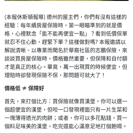
(本報休斯頓報導) 德州的屋主們，你們有沒有這樣的
經驗：每年續房屋保險時，第一眼瞄準到的就是價
格，心裡默念「能不能再便宜一點」？看到低價保單
就忍不住心動，趕緊下單？這樣做對嗎? 本報邀請以
解說清晰、以專業而聞名於華裔社區的志鵬保險，來
談談買房屋保險時，價格雖然重要，但保障和自付額
才是真正的核心。畢竟，萬一出現買的時候便宜，但
理賠時卻發現保險不保，那問題可就大了！
價格低
≠
保障好
首先，來打個比方：買保險就像買漢堡。你可以選一
個超便宜的漢堡，但咬一口發現裡面只有一片生菜和
一塊薄得透光的肉餅；或者，你可以多花點錢，買一
個料足味美的漢堡，吃完還能心滿意足地打個飽嗝。