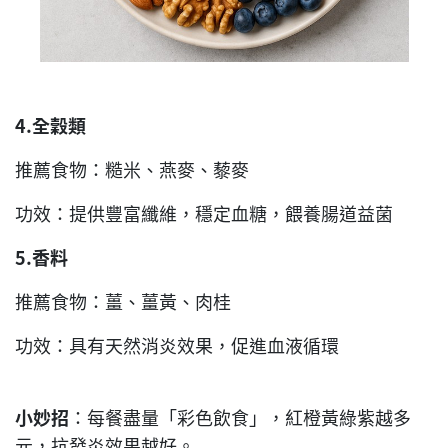
4.
全穀類
推薦食物：糙米、燕麥、藜麥
功效：提供豐富纖維，穩定血糖，餵養腸道益菌
5.
香料
推薦食物：薑、薑黃、肉桂
功效：具有天然消炎效果，促進血液循環
小妙招
：每餐盡量「彩色飲食」，紅橙黃綠紫越多
元，抗發炎效果越好。