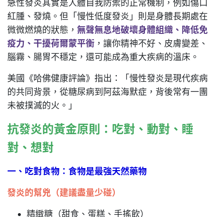
急性發炎其實是人體自我防禦的正常機制，例如傷口
紅腫、發燒。但「慢性低度發炎」則是身體長期處在
微微燃燒的狀態，
無聲無息地破壞
身體
組織、降低免
疫力、干擾荷爾蒙平衡
，讓你精神不好、皮膚變差、
腦霧、腸胃不穩定，還可能成為重大疾病的溫床。
美國《哈佛健康評論》指出：「慢性發炎是現代疾病
的共同背景，從糖尿病到阿茲海默症，背後常有一團
未被撲滅的火。」
抗發炎的黃金原則：吃對、動對、睡
對、想對
一、吃對食物：食物是最強天然藥物
發炎
的
幫兇（建議
盡量
少碰）
精緻糖（甜食、蛋糕、手搖飲）