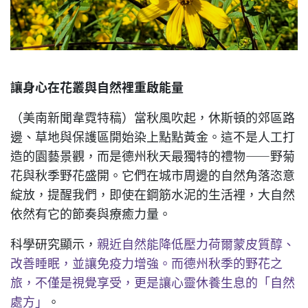
讓身心在花叢與自然裡重啟能量
（美南新聞韋霓特稿）當秋風吹起，休斯頓的郊區路
邊、草地與保護區開始染上點點黃金。這不是人工打
造的園藝景觀，而是德州秋天最獨特的禮物——野菊
花與秋季野花盛開。它們在城市周邊的自然角落恣意
綻放，提醒我們，即使在鋼筋水泥的生活裡，大自然
依然有它的節奏與療癒力量。
科學研究顯示，
親近自然能降低壓力荷爾蒙皮質醇、
改善睡眠，並讓免疫力增強。而德州秋季的野花之
旅，不僅是視覺享受，更是讓心靈休養生息的「自然
處方」
。