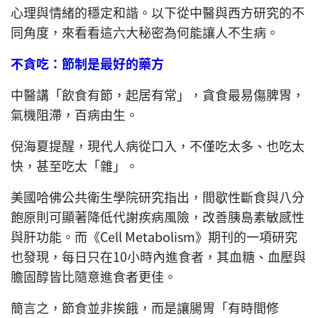
心理與情緒的穩定和諧。以下從中醫與西方研究的不
同角度，來看看這六大秘密為何能讓人不生病。
不貪吃：節制是最好的藥方
中醫講「飲食有節，起居有常」，貪食最易傷脾胃，
氣機阻滯，百病由生。
倪海夏提醒，現代人病從口入，不僅吃太多、也吃太
快，甚至吃太「雜」。
美國哈佛公共衛生學院研究指出，間歇性斷食與八分
飽原則可顯著降低代謝疾病風險，改善胰島素敏感性
與肝功能。而《Cell Metabolism》期刊的一項研究
也發現，每日只在10小時內進食者，其血糖、血壓與
膽固醇皆比隨意進食者更佳。
簡言之，節食並非挨餓，而是讓腸胃「有時間修