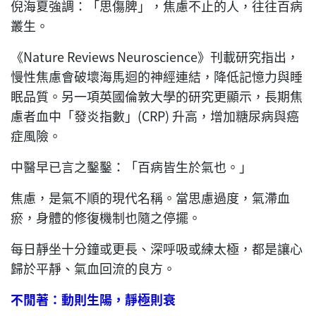
倪海夏強調：「思傷脾」，焦慮不止的人，往往百病
叢生。
《Nature Reviews Neuroscience》刊載研究指出，
慢性焦慮會破壞海馬迴的神經連結，降低記憶力與睡
眠品質。另一項英國倫敦大學的研究更顯示，長期焦
慮者血中「發炎指數」(CRP) 升高，增加糖尿病與癌
症風險。
中醫早已言之鑿鑿：「百病皆生於氣也。」
焦慮，是氣不順的現代名稱。當思慮過度，氣滯血
瘀，身體的修復機制也隨之停擺。
每日靜坐十分鐘或更長、深呼吸或練太極，都是讓心
歸於平靜、氣血回流的良方。
不閒著：動則生陽，靜極則衰