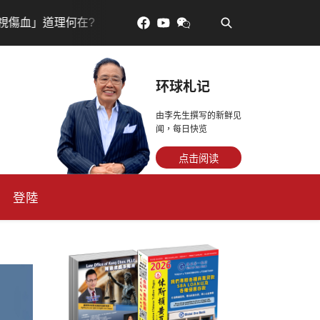
•
養膚從餐桌開始，維生素C為膠原蛋白按下「啟動鍵」
环球札记
由李先生撰写的新鲜见
闻，每日快览
点击阅读
登陸