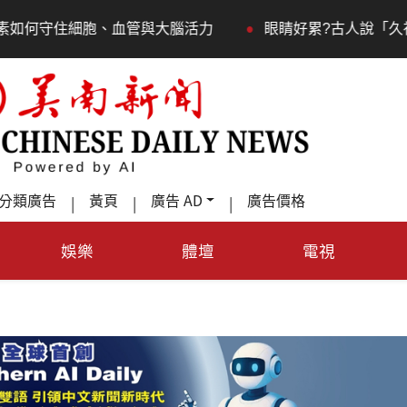
•
•
大腦活力
眼睛好累?古人說「久視傷血」道理何在?
分類廣告
黃頁
廣告 AD
廣告價格
|
|
|
娛樂
體壇
電視