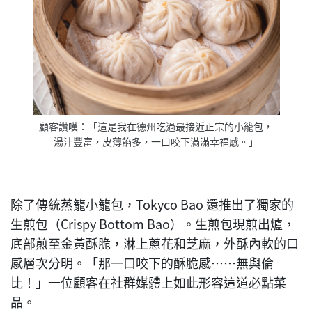
顧客讚嘆：「這是我在德州吃過最接近正宗的小籠包，
湯汁豐富，皮薄餡多，一口咬下滿滿幸福感。」
除了傳統蒸籠小籠包，Tokyco Bao 還推出了獨家的
生煎包（Crispy Bottom Bao）。生煎包現煎出爐，
底部煎至金黃酥脆，淋上蔥花和芝麻，外酥內軟的口
感層次分明。「那一口咬下的酥脆感……無與倫
比！」一位顧客在社群媒體上如此形容這道必點菜
品。