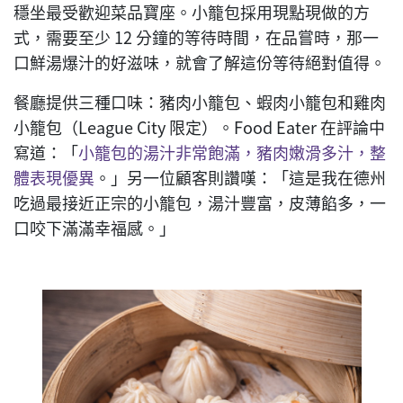
穩坐最受歡迎菜品寶座。小籠包採用現點現做的方
式，需要至少 12 分鐘的等待時間，在品嘗時，那一
口鮮湯爆汁的好滋味，就會了解這份等待絕對值得。
餐廳提供三種口味：豬肉小籠包、蝦肉小籠包和雞肉
小籠包（League City 限定）。Food Eater 在評論中
寫道：「
小籠包的湯汁非常飽滿，豬肉嫩滑多汁，整
體表現優異
。」另一位顧客則讚嘆：「這是我在德州
吃過最接近正宗的小籠包，湯汁豐富，皮薄餡多，一
口咬下滿滿幸福感。」