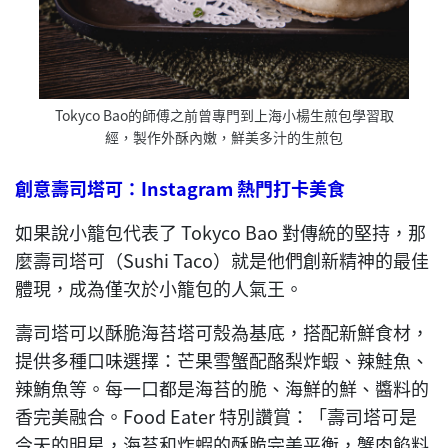
Tokyco Bao的師傅之前曾專門到上海小楊生煎包學習取
經，製作外酥內嫩，鮮美多汁的生煎包
創意壽司塔可：
Instagram
熱門打卡美食
如果說小籠包代表了 Tokyco Bao 對傳統的堅持，那
麼壽司塔可（Sushi Taco）就是他們創新精神的最佳
體現，成為僅次於小籠包的人氣王。
壽司塔可以酥脆海苔塔可殼為基底，搭配新鮮食材，
提供多種口味選擇：芒果雪蟹配酪梨炸蝦、辣鮭魚、
辣鮪魚等。每一口都是海苔的脆、海鮮的鮮、醬料的
香完美融合。Food Eater 特別讚賞：「壽司塔可是
今天的明星，海苔和炸蝦的酥脆完美平衡，蟹肉餡料