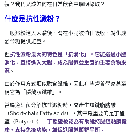
視？我們又該如何在日常飲食中聰明攝取？
什麼是抗性澱粉？
一般澱粉進入人體後，會在小腸被消化吸收，轉化成
葡萄糖提供能量。
但
抗性澱粉最大的特色是「抗消化」。它能逃過小腸
消化，直接進入大腸，成為腸道益生菌的重要食物來
源
。
由於作用方式類似膳食纖維，因此有些營養學家甚至
稱它為「隱藏版纖維」。
當腸道細菌分解抗性澱粉時，會產生
短鏈脂肪酸
（Short-chain Fatty Acids），其中最重要的是
丁酸
鹽
（Butyrate）。
丁酸鹽被認為有助維持腸道黏膜健
康、支持免疫功能，並促進腸道菌群平衡。