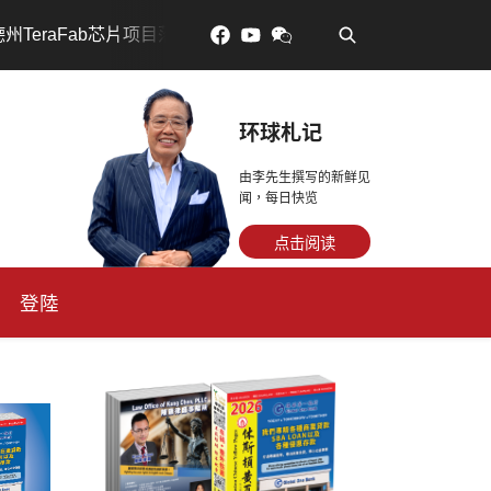
Fab芯片项目落户奥斯汀 马斯克宣布投资200亿美元建设AI芯片制
环球札记
由李先生撰写的新鲜见
闻，每日快览
点击阅读
登陸