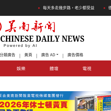
•
•
每天多走幾步路，老少都受益
德州Tera
分類廣告
黃頁
廣告 AD
廣告價格
|
|
|
娛樂
體壇
電視