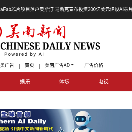
片项目落户奥斯汀 马斯克宣布投资200亿美元建设AI芯片制造基地
类广告
黄页
美南广告AD
广告价格
|
|
|
娱乐
体坛
电视