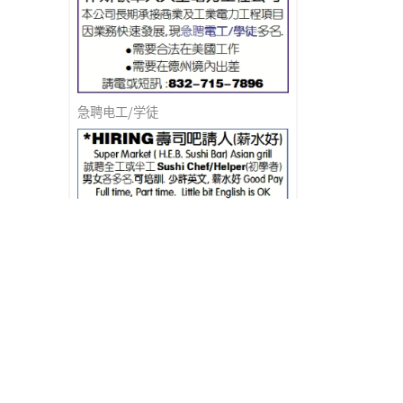
急聘电工/学徒
HIRING寿司吧请人(薪水好)
餐馆设备公司诚聘