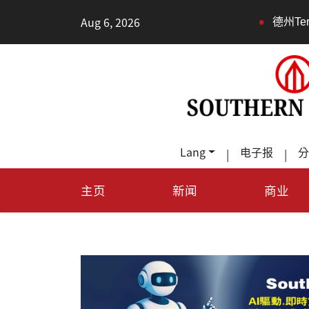
•
Aug 6, 2026
德州TeraFab芯
Lang
电子报
分
|
|
主页
新闻
商业