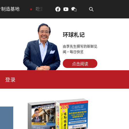
•
吃對了更年輕：花青素如何守住細胞、血管與大腦活力
环球札记
由李先生撰写的新鲜见
闻，每日快览
点击阅读
登录