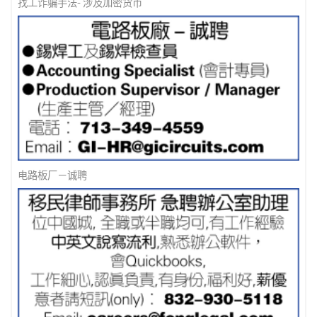
找工诈骗手法- 涉及加密货币
电路板厂－诚聘