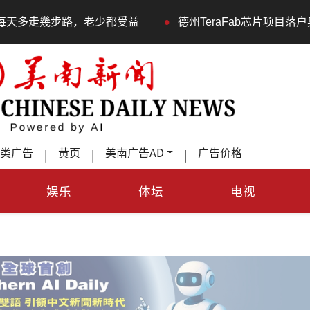
•
步路，老少都受益
德州TeraFab芯片项目落户奥斯汀 马
类广告
黄页
美南广告AD
广告价格
|
|
|
娱乐
体坛
电视