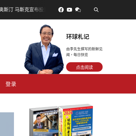
•
斯克宣布投资200亿美元建设AI芯片制造基地
吃對了更年輕
环球札记
由李先生撰写的新鲜见
闻，每日快览
点击阅读
登录