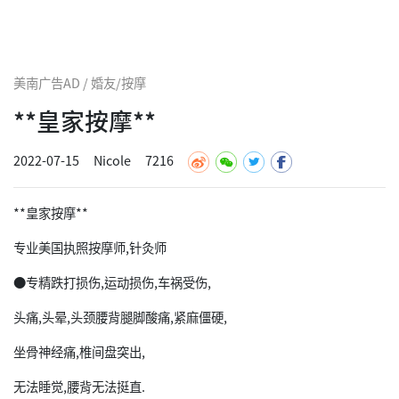
美南广告AD / 婚友/按摩
**皇家按摩**
2022-07-15
Nicole
7216
**皇家按摩**
专业美国执照按摩师,针灸师
●专精跌打损伤,运动损伤,车祸受伤,
头痛,头晕,头颈腰背腿脚酸痛,紧麻僵硬,
坐骨神经痛,椎间盘突出,
无法睡觉,腰背无法挺直.