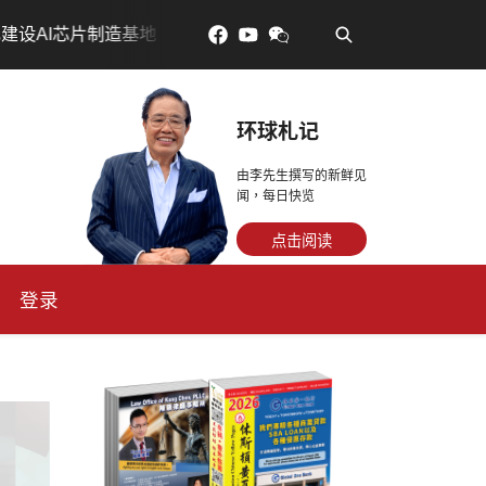
•
片制造基地
吃對了更年輕：花青素如何守住細胞、血管與
环球札记
由李先生撰写的新鲜见
闻，每日快览
点击阅读
登录