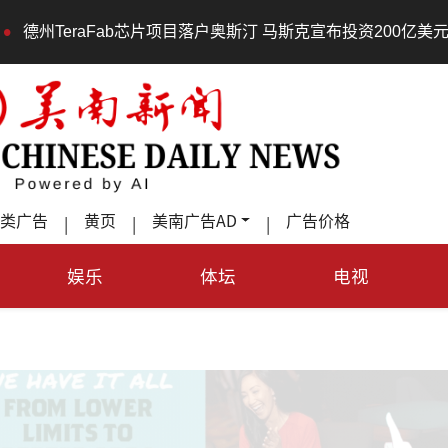
raFab芯片项目落户奥斯汀 马斯克宣布投资200亿美元建设AI芯
类广告
黄页
美南广告AD
广告价格
|
|
|
娱乐
体坛
电视