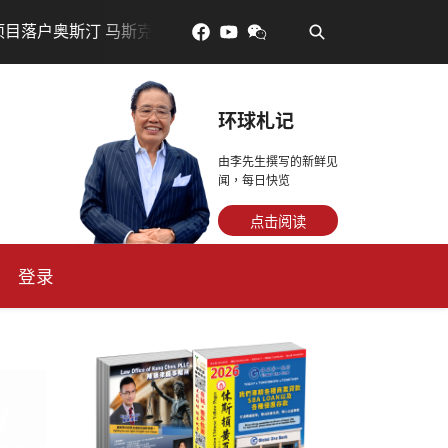
•
斯汀 马斯克宣布投资200亿美元建设AI芯片制造基地
吃對
环球札记
由李先生撰写的新鲜见
闻，每日快览
点击阅读
登录