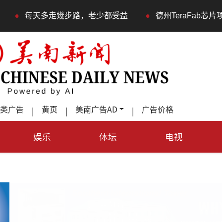
•
多走幾步路，老少都受益
德州TeraFab芯片项目落户奥
类广告
黄页
美南广告AD
广告价格
|
|
|
娱乐
体坛
电视