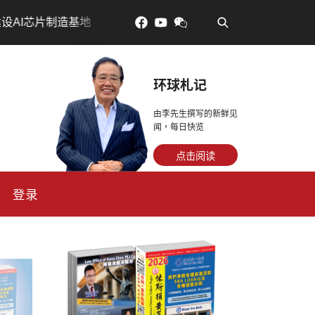
•
制造基地
吃對了更年輕：花青素如何守住細胞、血管與大
环球札记
由李先生撰写的新鲜见
闻，每日快览
点击阅读
登录