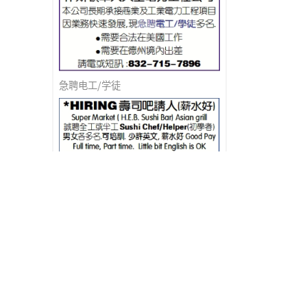
急聘电工/学徒
HIRING寿司吧请人(薪水好)
餐馆设备公司诚聘