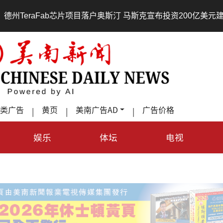
aFab芯片项目落户奥斯汀 马斯克宣布投资200亿美元建设AI芯片
类广告
黄页
美南广告AD
广告价格
|
|
|
娱乐
体坛
电视