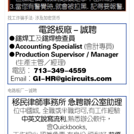
信用卡公司急聘
找工诈骗手法- 涉及加密货币