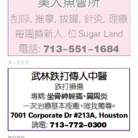
美人鱼会所
跌打损伤