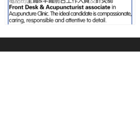
中医诊所招聘前檯&针灸师
广告
关于我们
子
订阅我们
版权所有 1995 - 2026。保
服务
公
司
留所有权利。本网站发布
的内容（包括但不限于文
董事长
请输入您的邮
字、照片、多媒体信息
报纸印
箱
公司
等）归美南报业集团所
达
刷广告
美南地产
有。未经美南报业集团书
拉
美南电
面授权，不得以任何形式
斯
International
视广告
确认
转载或使用。注意：建议
Trade Center
Home Care 居家服务照顾
芝
订阅
使用分辨率为 1024*768
加