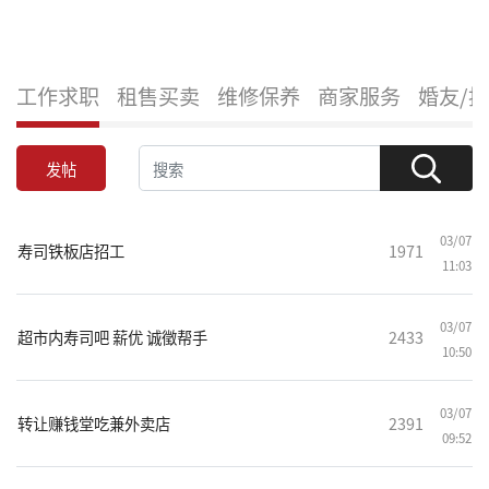
工作求职
租售买卖
维修保养
商家服务
婚友/
发帖
03/07
寿司铁板店招工
1971
11:03
03/07
超市内寿司吧 薪优 诚徵帮手
2433
10:50
03/07
转让赚钱堂吃兼外卖店
2391
09:52