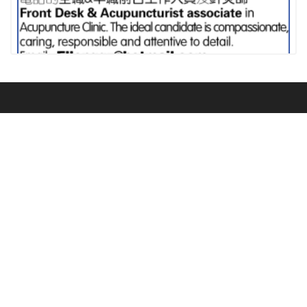
中医诊所招聘前檯&针灸师
广告
关于我们
子
订阅我们
版权所有 1995 - 2026。保
服务
公
司
留所有权利。本网站发布
的内容（包括但不限于文
董事长
请输入您的邮
字、照片、多媒体信息
报纸印
箱
公司
等）归美南报业集团所
达
刷广告
美南地产
有。未经美南报业集团书
拉
美南电
面授权，不得以任何形式
斯
International
视广告
确认
转载或使用。注意：建议
Home Care 居家服务照顾
Trade Center
芝
订阅
使用分辨率为 1024*768
加