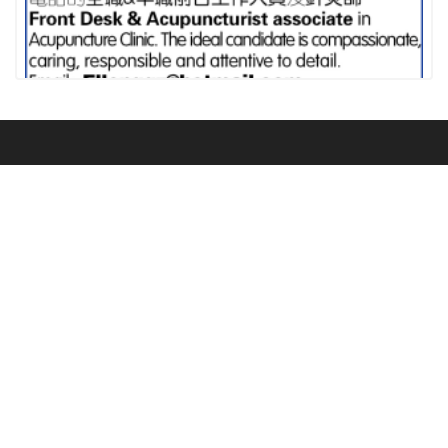
中医诊所招聘前檯&针灸师
广告
关于我们
子
订阅我们
版权所有 1995 - 2026。保
服务
公
司
留所有权利。本网站发布
的内容（包括但不限于文
董事长
请输入您的邮
字、照片、多媒体信息
报纸印
箱
公司
等）归美南报业集团所
达
刷广告
美南地产
有。未经美南报业集团书
拉
美南电
面授权，不得以任何形式
斯
International
视广告
确认
转载或使用。注意：建议
Home Care 居家服务照顾
Trade Center
芝
订阅
使用分辨率为 1024*768
加