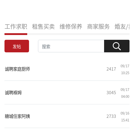
工作求职
租售买卖
维修保养
商家服务
婚友/
发帖
09/17
诚聘家庭厨师
2417
10:25
09/17
诚聘褓姆
3045
04:00
09/16
糖城住家阿姨
2733
15:41