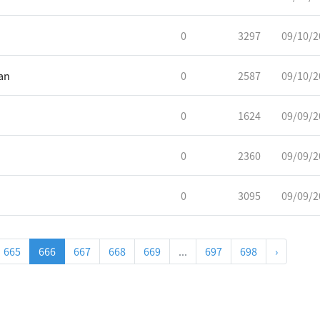
0
3297
09/10/2
an
0
2587
09/10/2
0
1624
09/09/2
0
2360
09/09/2
0
3095
09/09/2
665
666
667
668
669
...
697
698
›