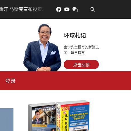
•
克宣布投资200亿美元建设AI芯片制造基地
吃對了更年輕：
环球札记
由李先生撰写的新鲜见
闻，每日快览
点击阅读
登录