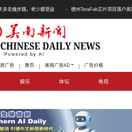
•
路，老少都受益
德州TeraFab芯片项目落户奥斯汀 马斯
类广告
黄页
美南广告AD
广告价格
|
|
|
娱乐
体坛
电视