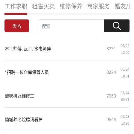
工作求职
租售买卖
维修保养
商家服务
婚友/
发帖
06/24
木工师傅, 瓦工, 水电师傅
8231
12:00
06/24
*招聘一位仓库保管人员
8224
10:51
06/24
诚聘机器维修工
7953
09:47
06/23
糖城养老院聘请看护
9544
13:30