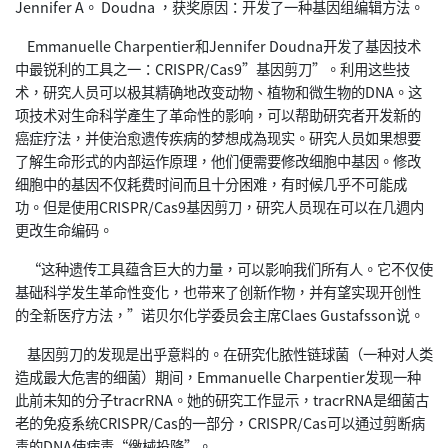
Jennifer A。 Doudna ，获奖原因：开发了一种基因组编辑方法。
Emmanuelle Charpentier和Jennifer Doudna开发了基因技术
中最锐利的工具之一：CRISPR/Cas9”基因剪刀”。利用这些技
术，研究人员可以极其精确地改变动物、植物和微生物的DNA。这
项技术对生命科学產生了革命性的影响，可以帮助研究者开发新的
癌症疗法，并使治愈遗传疾病的梦想成為现实。研究人员如果想要
了解生命形式的内部运作原理，他们便需要修改细胞中基因。修改
细胞中的基因不仅耗费时间而且十分困难，有时候几乎不可能成
功。但是使用CRISPR/Cas9基因剪刀，研究人员现在可以在几週内
更改生命编码。
“这种遗传工具蕴含巨大的力量，可以影响我们所有人。它不仅使
基础科学发生革命性变化，也带来了创新作物，并有望实现开创性
的全新医疗方法，”诺贝尔化学委员会主席Claes Gustafsson说。
基因剪刀的发现是出乎意料的。在研究化脓性链球菌（一种对人类
造成最大危害的细菌）期间，Emmanuelle Charpentier发现一种
此前未知的分子tracrRNA。她的研究工作显示，tracrRNA是细菌古
老的免疫系统CRISPR/Cas的一部分，CRISPR/Cas可以通过剪断病
毒的DNA使病毒“缴械投降”。