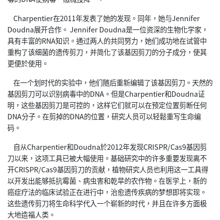
Charpentier在2011年发表了她的发现。同年，她与Jennifer
Doudna展开合作。 Jennifer Doudna是一位资深的生物化学家，
具有丰富的RNA知识。通过两人的共同努力，她们成功地在试管中
重构了该细菌的遗传剪刀，并简化了该基因剪刀的分子成分，使其
更便於使用。
在一个划时代的实验中，他们随后重新编辑了该基因剪刀。天然的
基因剪刀可以识别病毒中的DNA。但是Charpentier和Doudna证
明，这些基因剪刀是可控的，这样它们就可以在预定位置剪断任何
DNA分子。在剪掉的DNA的位置，研究人员可以轻鬆重写生命编
码。
自从Charpentier和Doudna於2012年发现CRISPR/Cas9基因剪
刀以来，这项工具已被大幅使用。基础研究中的许多重要发现离不
开CRISPR/Cas9基因剪刀的贡献，植物研究人员也利用这一工具得
以开发出能够抵抗霉菌、病虫害和乾旱的农作物。在医学上，新的
癌症疗法的临床试验正在进行中，治愈遗传疾病的梦想即将实现。
这些遗传剪刀将生命科学代入一个崭新的时代，并且在许多方面极
大地造福人类。