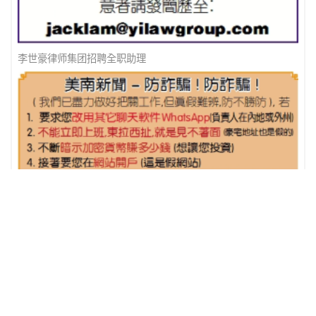
李世豪律师集团招聘全职助理
美南新闻 - 防诈骗 ! 防诈骗 !