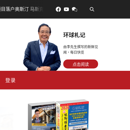
•
奥斯汀 马斯克宣布投资200亿美元建设AI芯片制造基地
吃對
环球札记
由李先生撰写的新鲜见
闻，每日快览
点击阅读
登录