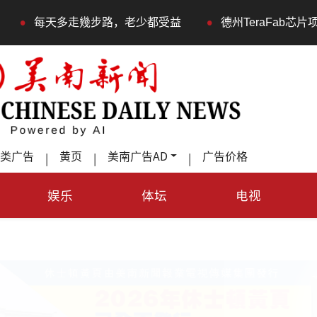
•
天多走幾步路，老少都受益
德州TeraFab芯片项目落户
类广告
黄页
美南广告AD
广告价格
|
|
|
娱乐
体坛
电视