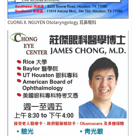
CUONG X. NGUYEN Otolaryngology 耳鼻喉科