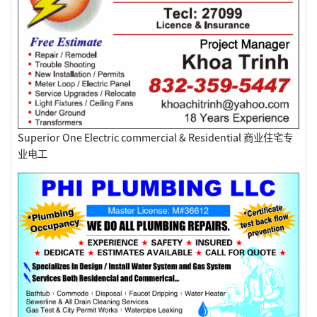
Superior One Electric commercial & Residential 商业住宅专
业电工