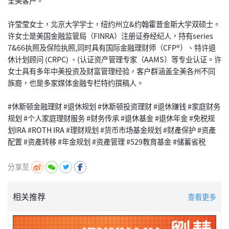
全美客户。
许莹莹女士，北京大学学士，纽约州立&约翰霍普金斯大学双硕士。
许女士是美国金融监管局（FINRA）注册证券经纪人，持有series
7&66执照及保险执照,同时具有国际金融理财师（CFP®）、特许退
休计划顾问 (CRPC) 、(认证资产管理专家（AAMS）等专业认证。许
女士具有多年中美投资及财富管理经验，客户群涵盖全美各州不同
族裔，也是多家媒体金融专栏特约撰稿人。
#休斯顿金融理财 #退休规划 #休斯顿投资理财 #退休赚钱 #家庭财务
规划 #个人家庭理财服务 #财务传承 #退休基金 #退休年金 #免税规
划IRA #ROTH IRA #理财规划 #货币市场基金规划 #财產保护 #资產
分享至
相关推荐
查看更多