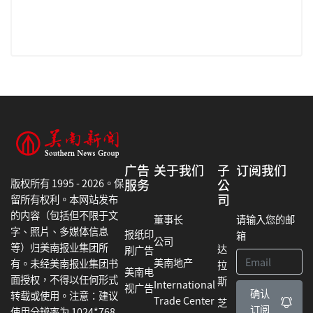
广告
关于我们
子
订阅我们
版权所有 1995 - 2026。保
服务
公
司
留所有权利。本网站发布
的内容（包括但不限于文
董事长
请输入您的邮
字、照片、多媒体信息
报纸印
箱
公司
等）归美南报业集团所
达
刷广告
美南地产
有。未经美南报业集团书
拉
美南电
面授权，不得以任何形式
斯
International
视广告
确认
转载或使用。注意：建议
Trade Center
芝
订阅
使用分辨率为 1024*768