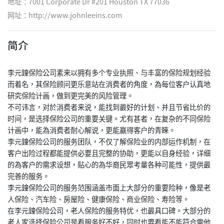
地址：7001 Corporate Dr #201 Houston TX 77036
网址：
http://www.johnleeins.com
简介
李元鐘保险公司素来以拥有多个专业执照、与丰富的保险规划经验
而着名，其保险顾问更乐意站在消费者的角度，為每位客户认真地
研究保险计画，做到更完美的风险管理。
不可讳言，对於消费者来说，能找到最好的计划、并且节省比价的
时间，是选择保险公司的重要关键。尤有甚者，在复杂的不同保险
计画中，能為消费者耐心解说，更能赢得客户的青睞。
李元鐘保险公司的服务团队，不仅了解保险业的内部运作机制，在
客户出险过程都能提供必要且完整的协助，更能以自身经验，详细
的為客户的需求设想，贴心的為华裔民眾考量各种可能性，提供最
完善的服务。
李元鐘保险公司的服务范围涵盖市面上大部分的重要险种，像是老
人保险、汽车险、房屋险、健康保险、商业保险、寿险等。
在李元鐘保险公司，老人保险的服务特优，也最具口碑。大部分的
老人家选择保险公司是看服务好不好，同时也要看能不能符合需他