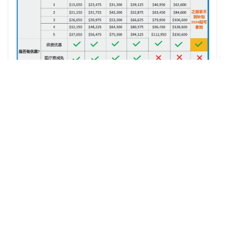
ZIP Insurance Services志鹏保险