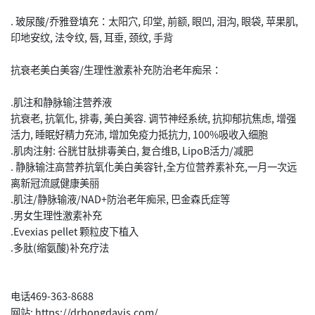
. 玻尿酸/乔雅登填充：太阳穴, 印堂, 前额, 眼凹, 泪沟, 眼袋, 苹果肌,
印地安纹, 法令纹, 唇, 耳垂, 颈纹, 手背
抗衰老美白美容/生理性激素补充防治老年痴呆：
.肌注和静脉输注营养液
抗衰老, 抗氧化, 排毒, 美白美容. 调节神经系统, 抗抑郁抗焦虑, 增强
活力, 睡眠好精力充沛, 增加免疫力抵抗力, 100%吸收入细胞
.肌肉注射: 谷胱甘肽排毒美白, 复合维B, LipoB活力/减肥
. 静脉输注高营养抗氧化美白美容针,全方位营养素补充,一月一次远
离新冠流感健康美丽
.肌注/静脉输液/NAD+防治老年痴呆, 巴金森氏症等
.男女生理性激素补充
.Evexias pellet 颗粒皮下植入
.多肽(缩氨酸)补充疗法
电话469-363-8688
网站: https://drhongdavis.com/