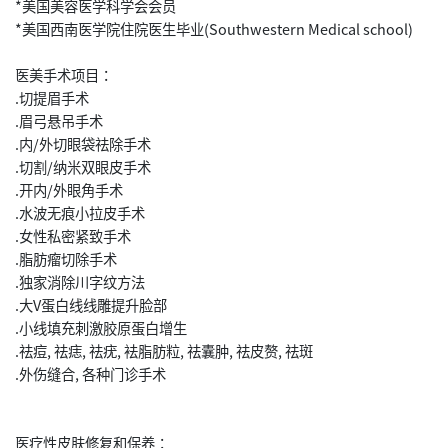
*美国美容医学科学会会员
*美国西南医学院住院医生毕业(Southwestern Medical school)
医美手术项目：
.切提眉手术
.眉弓悬吊手术
.内/外切眼袋祛除手术
.切割/纳米双眼皮手术
.开内/外眼角手术
.水波无痕小拉皮手术
.女性私密紧致手术
.脂肪瘤切除手术
.独家消除川字纹方法
.大V蛋白线线雕提升脸部
.小线填充刺激胶原蛋白增生
.祛痘, 祛痣, 祛疣, 袪脂肪粒, 祛囊肿, 祛皮赘, 祛斑
.外伤缝合, 各种门诊手术
医疗性皮肤修复和保养：