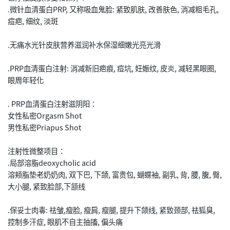
.微针血清蛋白PRP, 又称吸血鬼脸: 紧致肌肤, 改善肤色, 消减粗毛孔,
痘疤, 细纹, 淡斑
.无痛水光针皮肤营养滋润补水保湿细嫩光亮光滑
.PRP血清蛋白注射: 消减新旧疤痕, 痘坑, 妊娠纹, 皮炎, 减轻黑眼圈,
眼周年轻化
. PRP血清蛋白注射滋阴阳：
女性私密Orgasm Shot
男性私密Priapus Shot
注射性微整项目：
.局部溶脂deoxycholic acid
溶颊脂垫老奶奶肉, 双下巴, 下颌, 富贵包, 蝴蝶袖, 副乳, 背, 腰, 腹, 臀,
大小腿, 紧致脸部,下颔线
.保妥士肉毒: 祛皱,瘦脸, 瘦肩, 瘦腿, 提升下颌线, 紧致颈部, 祛狐臭,
控制多汗症, 眼肌不自主抽搐, 偏头痛