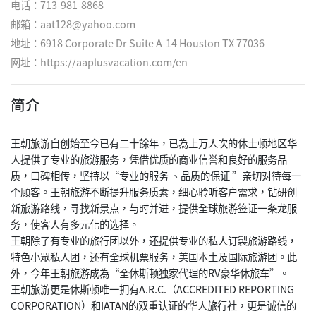
电话：713-981-8868
邮箱：aat128@yahoo.com
地址：6918 Corporate Dr Suite A-14 Houston TX 77036
网址：
https://aaplusvacation.com/en
简介
王朝旅游自创始至今已有二十餘年，已為上万人次的休士顿地区华
人提供了专业的旅游服务，凭借优质的商业信誉和良好的服务品
质，口碑相传，坚持以“专业的服务 、品质的保证 ”亲切对待每一
个顾客。王朝旅游不断提升服务质素，细心聆听客户需求，钻研创
新旅游路线，寻找新景点，与时并进，提供全球旅游签证一条龙服
务，使客人有多元化的选择。
王朝除了有专业的旅行团以外，还提供专业的私人订製旅游路线，
特色小眾私人团，还有全球机票服务，美国本土及国际旅游团。此
外，今年王朝旅游成為“全休斯顿独家代理的RV豪华休旅车”。
王朝旅游更是休斯顿唯一拥有A.R.C.（ACCREDITED REPORTING
CORPORATION）和IATAN的双重认证的华人旅行社，更是诚信的