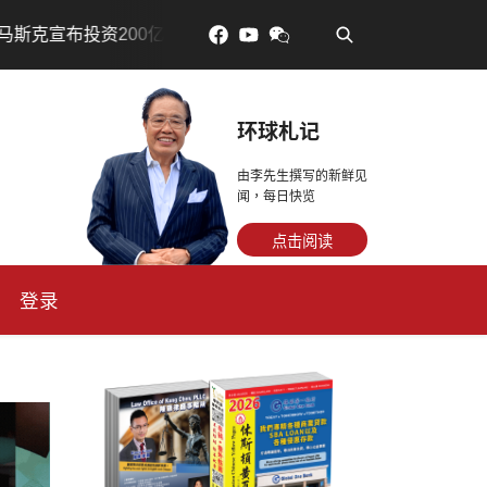
•
宣布投资200亿美元建设AI芯片制造基地
吃對了更年輕：
环球札记
由李先生撰写的新鲜见
闻，每日快览
点击阅读
登录