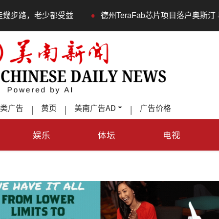
•
，老少都受益
德州TeraFab芯片项目落户奥斯汀 马斯克
类广告
黄页
美南广告AD
广告价格
|
|
|
娱乐
体坛
电视