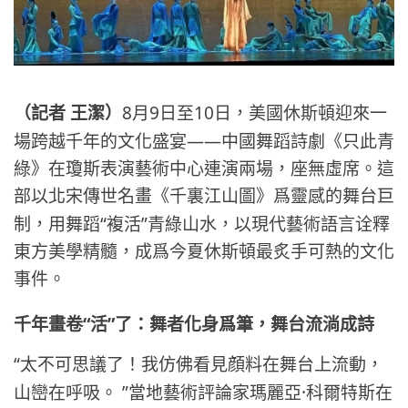
8
9
10
（記者 王潔）
月
日至
日，美國休斯頓迎來一
——
場跨越千年的文化盛宴
中國舞蹈詩劇《只此青
綠》在瓊斯表演藝術中心連演兩場，座無虛席。這
部以北宋傳世名畫《千裏江山圖》爲靈感的舞台巨
“
”
制，用舞蹈
複活
青綠山水，以現代藝術語言诠釋
東方美學精髓，成爲今夏休斯頓最炙手可熱的文化
事件。
“
”
千年畫卷
活
了：舞者化身爲筆，舞台流淌成詩
“
太不可思議了！我仿佛看見顔料在舞台上流動，
”
·
山巒在呼吸。
當地藝術評論家瑪麗亞
科爾特斯在