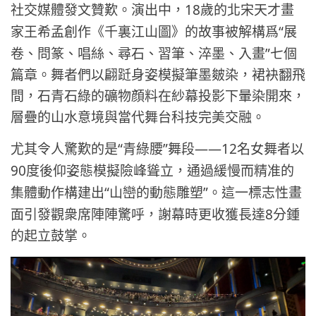
18
社交媒體發文贊歎。演出中，
歲的北宋天才畫
“
家王希孟創作《千裏江山圖》的故事被解構爲
展
”
卷、問篆、唱絲、尋石、習筆、淬墨、入畫
七個
篇章。舞者們以翩跹身姿模擬筆墨皴染，裙袂翻飛
間，石青石綠的礦物顔料在紗幕投影下暈染開來，
層疊的山水意境與當代舞台科技完美交融。
“
”
——12
尤其令人驚歎的是
青綠腰
舞段
名女舞者以
90
度後仰姿態模擬險峰聳立，通過緩慢而精准的
“
”
集體動作構建出
山巒的動態雕塑
。這一標志性畫
8
面引發觀衆席陣陣驚呼，謝幕時更收獲長達
分鍾
的起立鼓掌。