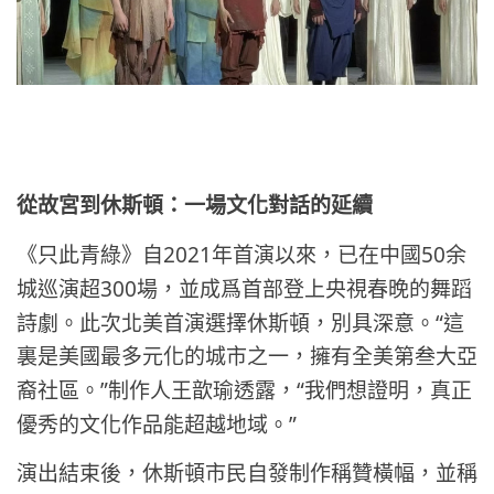
從故宮到休斯頓：一場文化對話的延續
2021
50
《只此青綠》自
年首演以來，已在中國
余
300
城巡演超
場，並成爲首部登上央視春晚的舞蹈
“
詩劇。此次北美首演選擇休斯頓，別具深意。
這
裏是美國最多元化的城市之一，擁有全美第叁大亞
”
“
裔社區。
制作人王歆瑜透露，
我們想證明，真正
”
優秀的文化作品能超越地域。
演出結束後，休斯頓市民自發制作稱贊橫幅，並稱