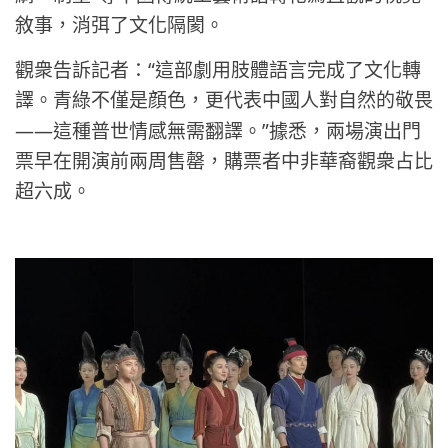
敘事，消弭了文化隔閡。
“
觀衆告訴記者：
這部劇用肢體語言完成了文化轉
譯。青綠不僅是顔色，更代表中國人對自然的敬畏
——
”
這種普世情感無需翻譯。
據悉，兩場演出門
票早在開演前兩周售罄，購票者中非華裔觀衆占比
超六成。