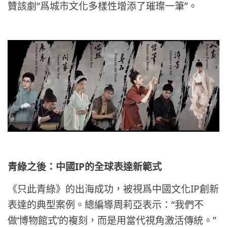
“
”
贊該劇
爲城市文化多樣性增添了璀璨一筆
。
IP
青綠之後：中國
的全球表達新範式
IP
《只此青綠》的出海成功，被視爲中國文化
創新
“
表達的典型案例。總編導周莉亞表示：
我們不
‘
’
”
做
博物館式
的複刻，而是用當代視角激活傳統。