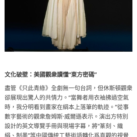
“
”
文化破壁：美國觀衆讀懂
東方密碼
盡管《只此青綠》全劇無一句台詞，但休斯頓觀衆
“
卻展現出驚人的共情力。
當舞者用衣袖拂過空氣
”
時，我分明看到畫家在絹本上落筆的軌迹。
從事
·
數字藝術的觀衆詹姆斯
威爾遜表示。演出方特別
“
設計的英文導覽手冊與現場字幕，將
篆刻、織
”
絹、制墨
等中國傳統工藝術語轉化爲直觀的視覺