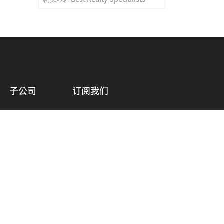
子公司
订阅我们
达拉斯
请输入您的邮箱
芝加哥
华盛顿
确认订阅
西雅图
波士顿