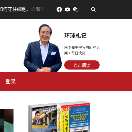
•
細胞、血管與大腦活力
眼睛好累?古人說「久視傷血」道理
环球札记
由李先生撰写的新鲜见
闻，每日快览
点击阅读
登录