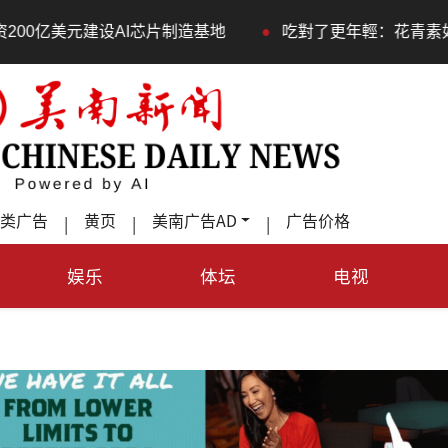
•
美元建设AI芯片制造基地
吃對了更年輕：花青素如何守住
类广告
黄页
美南广告AD
广告价格
|
|
|
娱乐
体坛
电视