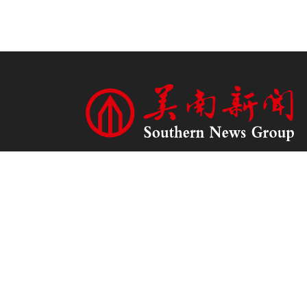
版权所有 1995 - 2026。保留所有权利。本网站发布
的内容（包括但不限于文字、照片、多媒体信息
等）归美南报业集团所有。未经美南报业集团书面
授权，不得以任何形式转载或使用。注意：建议使
用分辨率为 1024*768 或更高的浏览器浏览本网
站。
联系方式