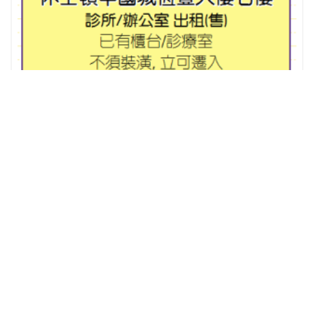
休士顿中国城恆丰大楼七楼 出租(售)