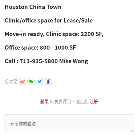
Houston China Town
Clinic/office space for Lease/Sale
Move-in ready, Clinic space: 2200 SF,
Office space: 800 - 1000 SF
Call : 713-935-5800 Mike Wong
分享至
登录
以发表评论，或点此
注册