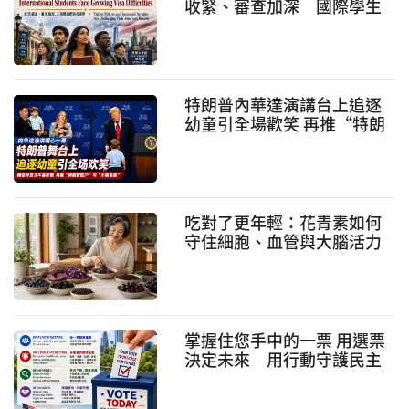
收緊、審查加深 國際學生
的美國夢面臨考驗
特朗普內華達演講台上追逐
幼童引全場歡笑 再推“特朗
普賬戶”與“小費免稅”政
策
吃對了更年輕：花青素如何
守住細胞、血管與大腦活力
掌握住您手中的一票 用選票
決定未來 用行動守護民主