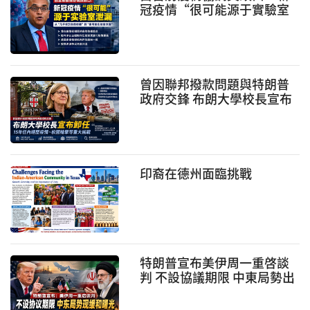
冠疫情“很可能源于實驗室
泄漏” 引發疫情溯源爭議再
升級
曾因聯邦撥款問題與特朗普
政府交鋒 布朗大學校長宣布
卸任
印裔在德州面臨挑戰
特朗普宣布美伊周一重啓談
判 不設協議期限 中東局勢出
現緩和曙光