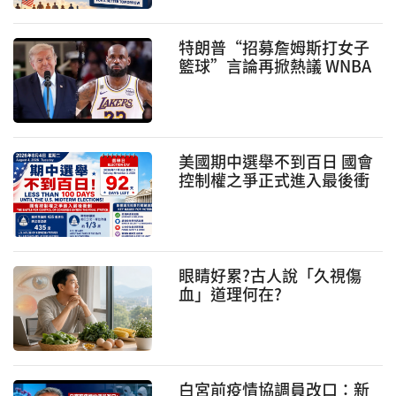
特朗普“招募詹姆斯打女子
籃球”言論再掀熱議 WNBA
跨性別運動員爭議持續發酵
美國期中選舉不到百日 國會
控制權之爭正式進入最後衝
刺
眼睛好累?古人說「久視傷
血」道理何在?
白宮前疫情協調員改口：新