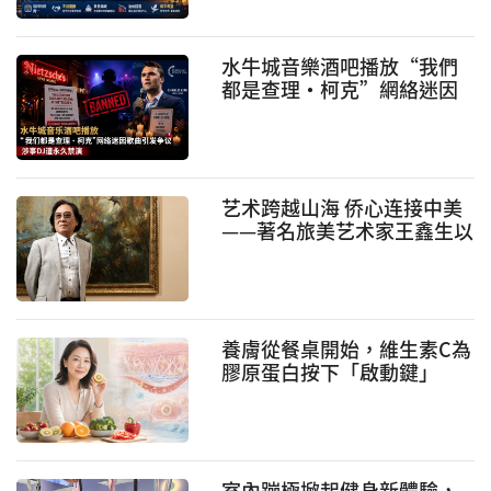
水牛城音樂酒吧播放“我們
都是查理·柯克”網絡迷因
歌曲引發爭議 涉事DJ遭永久
禁演
艺术跨越山海 侨心连接中美
——著名旅美艺术家王鑫生以
艺术情怀践行新时代侨务使
命
養膚從餐桌開始，維生素C為
膠原蛋白按下「啟動鍵」
室內蹦極掀起健身新體驗，