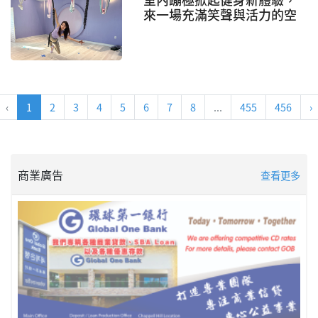
來一場充滿笑聲與活力的空
中冒險
‹
1
2
3
4
5
6
7
8
...
455
456
›
商業廣告
查看更多