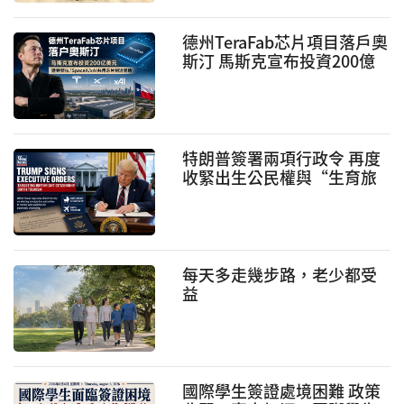
德州TeraFab芯片項目落戶奧
斯汀 馬斯克宣布投資200億
美元建設AI芯片制造基地
特朗普簽署兩項行政令 再度
收緊出生公民權與“生育旅
遊”政策
每天多走幾步路，老少都受
益
國際學生簽證處境困難 政策