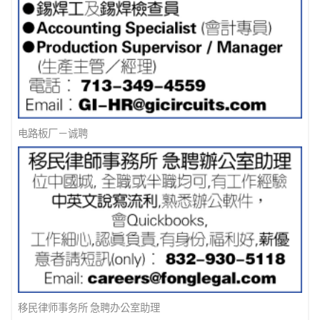
信用卡公司急聘
找工诈骗手法- 涉及加密货币