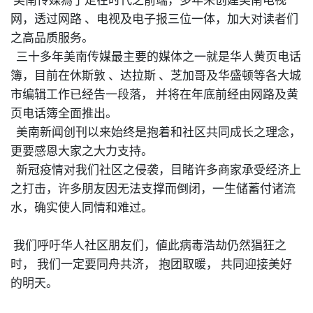
美南传媒為了走在时代之前端
，
多年来创建美南电视
网
，
透过网路
、
电视及电子报三位一体
，
加大对读者们
之高品质服务。
三十多年美南传媒最主要的媒体之一就是华人黄页电话
簿
，
目前在休斯敦
、
达拉斯
、
芝加哥及华盛顿等各大城
市编辑工作已经告一段落，
并将在年底前经由网路及黄
页电话簿全面推出。
美南新闻创刊以来始终是抱着和社区共同成长之理念
，
更要感恩大家之大力支持。
新冠疫情对我们社区之侵袭
，
目睹许多商家承受经济上
之打击
，
许多朋友因无法支撑而倒闭
，
一生储蓄付诸流
水
，
确实使人同情和难过。
我们呼吁华人社区朋友们
，
値此病毒浩劫仍然猖狂之
时，
我们一定要同舟共济，
抱团取暖，
共同迎接美好
的明天。