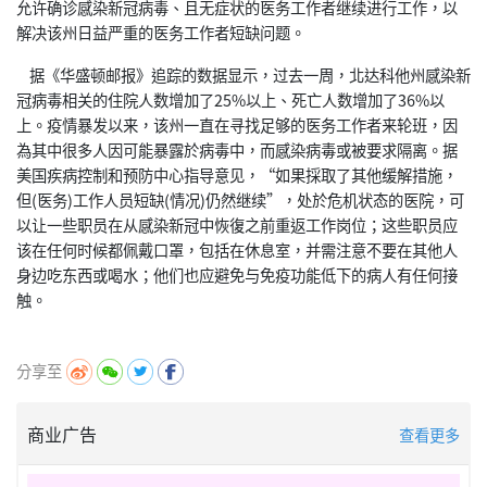
允许确诊感染新冠病毒、且无症状的医务工作者继续进行工作，以
解决该州日益严重的医务工作者短缺问题。
据《华盛顿邮报》追踪的数据显示，过去一周，北达科他州感染新
冠病毒相关的住院人数增加了25%以上、死亡人数增加了36%以
上。疫情暴发以来，该州一直在寻找足够的医务工作者来轮班，因
為其中很多人因可能暴露於病毒中，而感染病毒或被要求隔离。据
美国疾病控制和预防中心指导意见，“如果採取了其他缓解措施，
但(医务)工作人员短缺(情况)仍然继续”，处於危机状态的医院，可
以让一些职员在从感染新冠中恢復之前重返工作岗位；这些职员应
该在任何时候都佩戴口罩，包括在休息室，并需注意不要在其他人
身边吃东西或喝水；他们也应避免与免疫功能低下的病人有任何接
触。
分享至
商业广告
查看更多