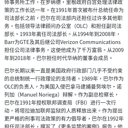
师事务所工作，在罗纳德·里根政府白宫处理法律政
策的工作长达一年。在1991年首次被布什总统任命为
司法部长之前，巴尔在司法部内还担任过许多其他职
务，包括领导法律顾问办公室（OLC）和担任副司法
部长。1993年离任司法部长。从1994年到2008年，
Barr为GTE及其后继公司Verizon Communications
担任公司法律事务，这使他成为了千万富翁。从2009
年到2018年，巴尔担任时代华纳的董事会成员。
巴尔长期以来一直是美国政府行政部门几乎不受约束
的总统制统一行政理论的支持者。1989年，巴尔作为
OLC的负责人，为美国入侵巴拿马逮捕曼努埃尔·诺
列加（Manuel Noriega）辩解。作为副总检察长，
巴尔在1991年授权联邦调查局（FBI）进行一次行
动，将塔拉迪加联邦监狱的人质释放出来。作为提出
更严格的刑事司法政策的有力倡导者，巴尔在1992年
担任司法部长，撰写了《更多监禁的案例》报告，他