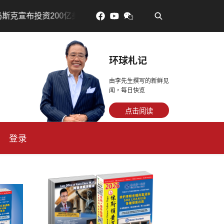
•
美元建设AI芯片制造基地
吃對了更年輕：花青素如何守住細
环球札记
由李先生撰写的新鲜见
闻，每日快览
点击阅读
登录