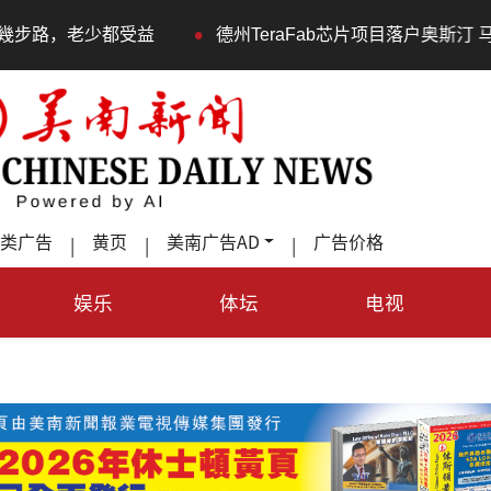
•
德州TeraFab芯片项目落户奥斯汀 马斯克宣布投资200亿
类广告
黄页
美南广告AD
广告价格
|
|
|
娱乐
体坛
电视