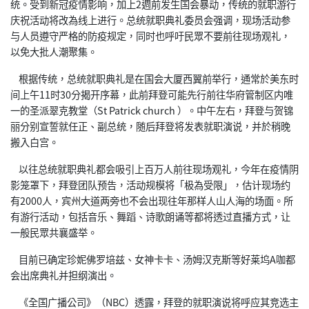
统。受到新冠疫情影响，加上2週前发生国会暴动，传统的就职游行
庆祝活动将改為线上进行。总统就职典礼委员会强调，现场活动参
与人员遵守严格的防疫规定，同时也呼吁民眾不要前往现场观礼，
以免大批人潮聚集。
根据传统，总统就职典礼是在国会大厦西翼前举行，通常於美东时
间上午11时30分揭开序幕，此前拜登可能先行前往华府管制区内唯
一的圣派翠克教堂（St Patrick church ）。中午左右，拜登与贺锦
丽分别宣誓就任正、副总统，随后拜登将发表就职演说，并於稍晚
搬入白宫。
以往总统就职典礼都会吸引上百万人前往现场观礼，今年在疫情阴
影笼罩下，拜登团队预告，活动规模将「极為受限」，估计现场约
有2000人，宾州大道两旁也不会出现往年那样人山人海的场面。所
有游行活动，包括音乐、舞蹈、诗歌朗诵等都将透过直播方式，让
一般民眾共襄盛举。
目前已确定珍妮佛罗培兹、女神卡卡、汤姆汉克斯等好莱坞A咖都
会出席典礼并担纲演出。
《全国广播公司》（NBC）透露，拜登的就职演说将呼应其竞选主