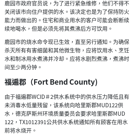
鹿园市政府官员说，为了进行紧急维修，他们不得不
关闭该市向住户提供的水。该决定也是为了保持防火
能力而做出的。住宅和商业用水的客户可能会断断续
续地喝水，但是必须先将其煮沸后方可饮用。
鹿园市的烧水命令现已生效，直至另行通知。为确保
杀灭所有有害细菌和其他微生物，应将饮用水、烹饪
水和制冰用水煮沸并冷却。应将水剧烈煮沸，煮沸时
间至少两分钟。
福遍郡（Fort Bend County)
由于福遍郡WCID＃2供水系统中的供水压力降低且有
未消毒水低量残留，该系统向哈里斯郡MUD122供
水，德克萨斯州环境质量委员会要求哈里斯郡MUD
122，TX1012391公共供水系统通知所有顾客在用水
前将水烧开。