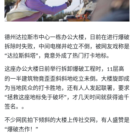
德州达拉斯市中心一栋办公大楼，日前
进行爆破
在
拆除
失败，中间电梯井屹立不倒，被网友戏称是
时
“达拉斯斜塔”，
意外成了热门打卡地标。
竟
办公大楼
举行拆卸爆破工程
，
层高
这座
日前
时
11
的一半建筑物竟歪歪斜斜地屹立未倒。大楼旋即成
为当地民众的打卡胜地，还有人人发起联署，要求
“拯救这座地标免于破坏”，才几天时间就获得逾千
签名。。
不少网民拍下倾斜的大楼上传社交网，有人盛赞是
“爆破杰作！”