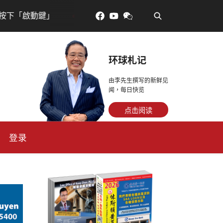
•
室內蹦極掀起健身新體驗，來一場充滿笑聲與活力的空中
环球札记
由李先生撰写的新鲜见
闻，每日快览
点击阅读
登录