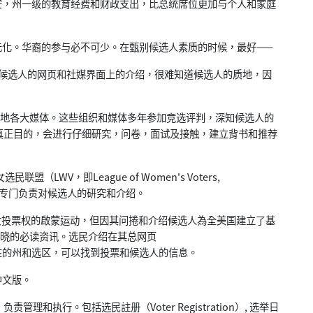
，州一级的教育经费和财政支出，比总统席位更加与个人和家庭
化。华裔的参与必不可少。在甄别候选人素质的时候，最好——
候选人的网页和社媒界面上的介绍，很难知道候选人的质地，因
当地各大媒体。这些组织和媒体多年参加竞选评判，深知候选人的
真正目的，会进行仔细研究，问卷，面试及接触，建立背书和推荐
WV，即League of Women's Voters,
有分支，专门负责对候选人的研究和介绍。
妇女投票权的啟蒙运动，但因其问捲和介绍候选人為全美国建立了基
家喻户晓的必读资讯。选民介绍在其总网页
选择自己所在的州和选区，可以找到投票和候选人的信息。
中文版。
）负责管理和执行。包括选民註册（Voter Registration）, 选举日