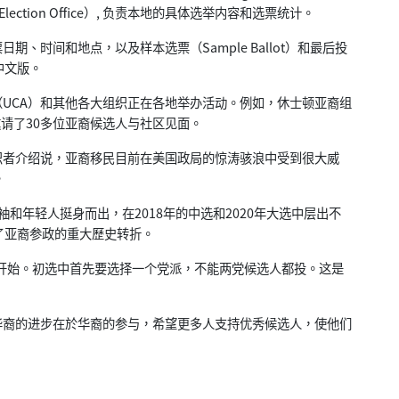
ction Office）, 负责本地的具体选举内容和选票统计。
时间和地点，以及样本选票（Sample Ballot）和最后投
中文版。
UCA）和其他各大组织正在各地举办活动。例如，休士顿亚裔组
邀请了30多位亚裔候选人与社区见面。
织者介绍说，亚裔移民目前在美国政局的惊涛骇浪中受到很大威
。
裔领袖和年轻人挺身而出，在2018年的中选和2020年大选中层出不
了亚裔参政的重大歷史转折。
票马上开始。初选中首先要选择一个党派，不能两党候选人都投。这是
裔的进步在於华裔的参与，希望更多人支持优秀候选人，使他们