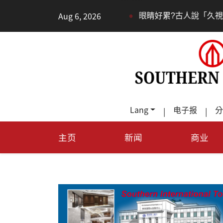
•
Aug 6, 2026
血管與大腦活力
眼睛好累?古人說「久視傷血」道理何在?
Lang
电子报
分
|
|
主页
新闻
商业