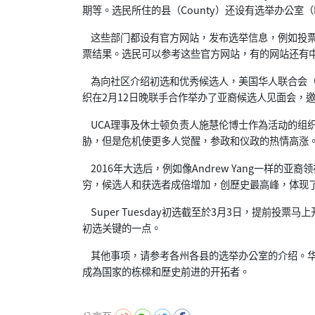
期等。选民所住的县（County）还设有选举办公室（Ele
这些部门都设有官方网站，发布选举信息，例如投票日期、
票结果。选民可以参考这些官方网站，有的网站还有
為向社区介绍初选和优秀候选人，美国华人联合会（
织在2月12日晚联手合作举办了亚裔候选人见面会，
UCA理事及休士顿负责人施慧伦博士作為活动的组
胁，但是危机使更多人觉醒，参政和仪政的热情高涨
2016年大选后，例如像Andrew Yang一样的亚
穷，候选人和获选者成倍增加，创歷史最高峰，体现
Super Tuesday初选截至於3月3日，提前投
初选关键的一点。
其他事项，请参考各州各县的选举办公室的介绍。华
成為国家的栋樑和歷史前进的开拓者。