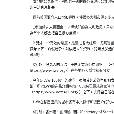
本地的公选职位，例如县一级的税务管理和公共治安
的生活息息相关。
目前美国亚裔人口增加迅速，使很多大都市更為多元
1参加候选人见面会，了解他们的為人和政见。只从
為每个人都会把自己精心点缀。
2 另外一个有效的渠道，是通过各大组织，尤其是
良莠不齐，真假混杂，对候选人的资歷，背景及参选
等程序。
3另外，候选人的介绍，美国无党派公益组织——妇女选民联盟（L
https://www.lwv.org/）在各地各大城市都
今年是LVW 100週年的建立，虽然其起於為争取
础，所以LVW的选民介绍Voter Guide已经成為
（https://www.vote411.org/ ）之下，
LWV在移民密集的城市还有中文翻译和选民介绍的
4同时，各州选举由州秘书部（Secretary of State