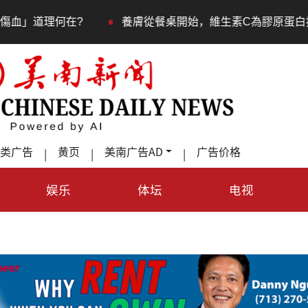
•
養膚從餐桌開始，維生素C為膠原蛋白按下「啟動鍵」
类广告
黄页
美南广告AD
广告价格
|
|
|
娱乐
体坛
电视