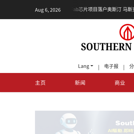
•
Aug 6, 2026
德州TeraFab芯片项目落户奥斯汀 马斯克宣布投资20
Lang
电子报
分
|
|
主页
新闻
商业