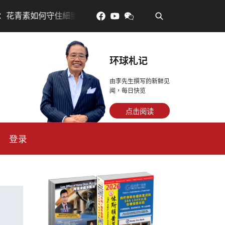
•
守住細胞、血管與大腦活力
眼睛好累?古人說「久視傷血
环球札记
由李先生撰写的新鲜见
闻，每日快览
点击阅读
登录