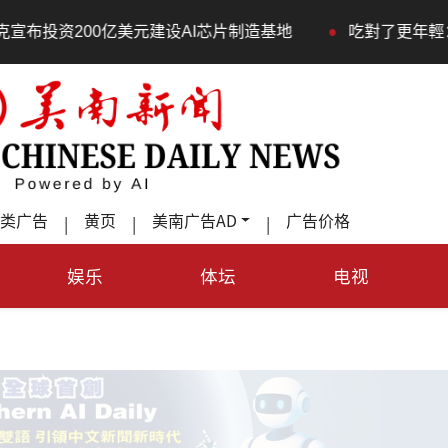
•
0亿美元建设AI芯片制造基地
吃對了更年輕：花青素如何
类广告
黄页
美南广告AD
广告价格
|
|
|
娱乐
体坛
电视