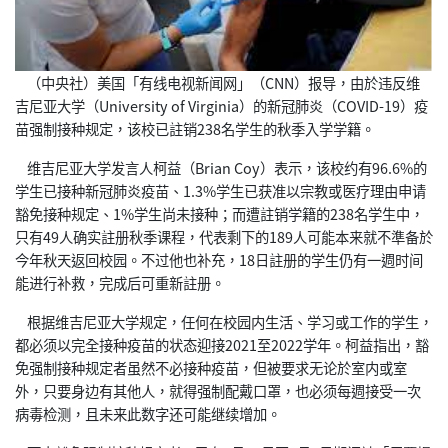
（中央社）美国「有线电视新闻网」（CNN）报导，由於违反维
吉尼亚大学（University of Virginia）的新冠肺炎（COVID-19）疫
苗强制接种规定，该校已註销238名学生的秋季入学学籍。
维吉尼亚大学发言人柯益（Brian Coy）表示，该校约有96.6%的
学生已接种新冠肺炎疫苗、1.3%学生已获准以宗教或医疗理由申请
豁免接种规定、1%学生尚未接种；而遭註销学籍的238名学生中，
只有49人确实註册秋季课程，代表剩下的189人可能本来就不準备於
今年秋天返回校园。不过他也补充，18日註册的学生仍有一週时间
能进行补救，完成后可重新註册。
根据维吉尼亚大学规定，任何在校园内生活、学习或工作的学生，
都必须以完全接种疫苗的状态迎接2021至2022学年。柯益指出，豁
免强制接种规定者虽然不必接种疫苗，但被要求无论於室内或室
外，只要身边有其他人，就得强制配戴口罩，也必须每週接受一次
病毒检测，且未来此数字还可能继续增加。