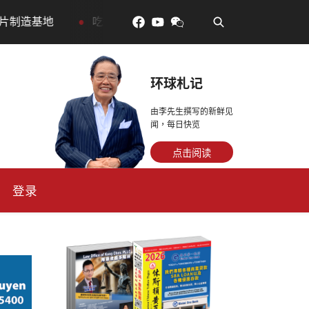
•
更年輕：花青素如何守住細胞、血管與大腦活力
眼睛好累
环球札记
由李先生撰写的新鲜见
闻，每日快览
点击阅读
登录