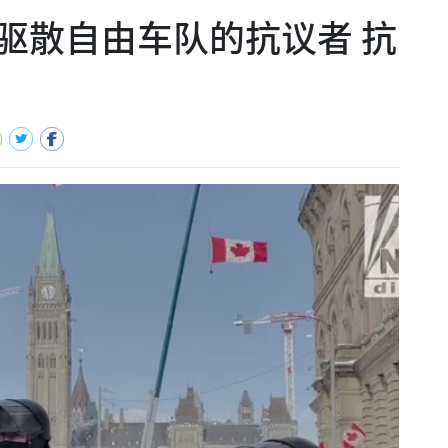
驱散自由车队的抗议者 抗