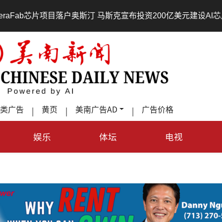
•
汀 马斯克宣布投资200亿美元建设AI芯片制造基地
吃對了
类广告
黄页
美南广告AD
广告价格
|
|
|
娱乐
体坛
电视