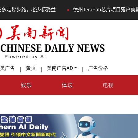
•
德州TeraFab芯片项目落户奥斯汀 马斯克宣布投资200亿
类广告
黄页
美南广告AD
广告价格
|
|
|
娱乐
体坛
电视