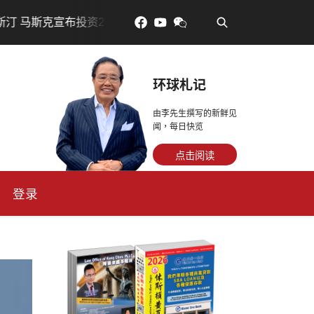
•
美元建设AI芯片制造基地
吃對了更年輕：花青素如何守住
环球札记
由李先生撰写的新鲜见
闻，每日快览
点击阅读
登录